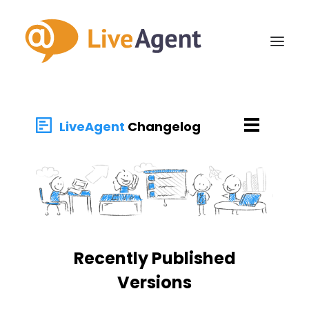
Hem
Rundtur
Funktioner
Kunder och omdömen
Priser
Frågor och svar
PROVA NU!